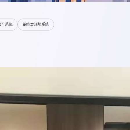
房车系统
铝蜂窝顶墙系统