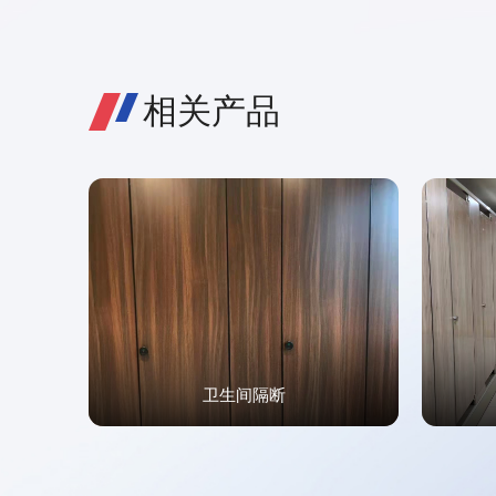
相关产品
卫生间隔断