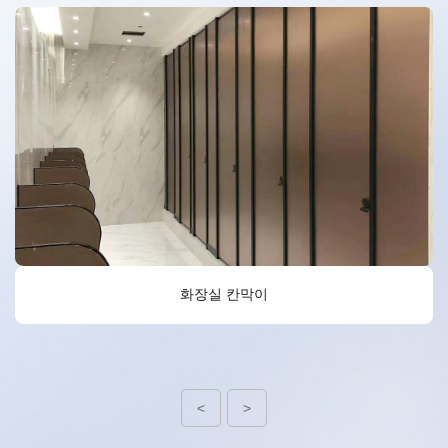
화장실 칸막이
<
>